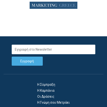
Email:
Η Σύμπραξη
Η Καμπάνια
Οι Δράσεις
Η Γνώμη σου Μετράει